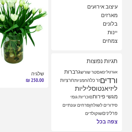
עיצוב אירועים
מארזים
בלונים
יינות
צמחים
תגיות נפוצות
גרברות
אגרטלים
אסטר שורש
שלגיה
ורדים
250.00 ₪
זר כלה
חמניות
חרציות
ליזיאנטוס
ליליות
מגשי פירות
סוכריות גומי
סידורים לשולחן
פרחים עונתיים
פרלינים
שוקולדים
צפה בכל